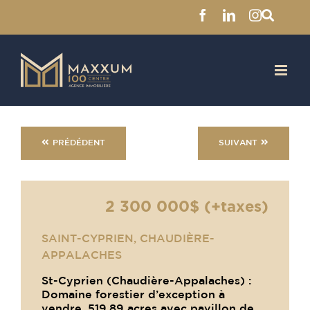
Facebook
LinkedIn
Instagra
Skip
to
content
PRÉDÉDENT
SUIVANT
2 300 000$ (+taxes)
SAINT-CYPRIEN, CHAUDIÈRE-
APPALACHES
St-Cyprien (Chaudière-Appalaches) :
Domaine forestier d’exception à
vendre, 519,89 acres avec pavillon de