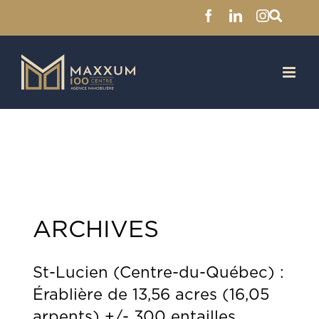
Facebook
LinkedIn
Instagra
Skip
to
content
ARCHIVES
St-Lucien (Centre-du-Québec) :
Érablière de 13,56 acres (16,05
arpents) +/- 300 entailles,