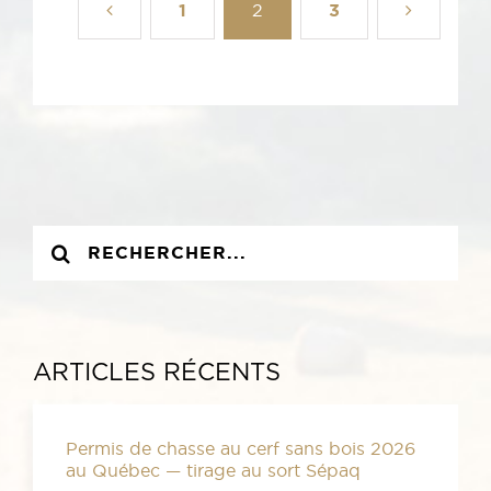
1
2
3
Recherche
sur
le
site
:
ARTICLES RÉCENTS
Permis de chasse au cerf sans bois 2026
au Québec — tirage au sort Sépaq