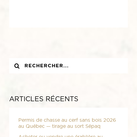
Recherche
sur
le
site
:
ARTICLES RÉCENTS
Permis de chasse au cerf sans bois 2026
au Québec — tirage au sort Sépaq
Acheter ou vendre une érablière au