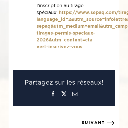
l’inscription au tirage
spéciaux:
https://www.sepaq.com/tira
language_id=2&utm_source=infolettre
sepaq&utm_medium=email&utm_campai
tirages-permis-speciaux-
2026&utm_content=cta-
vert-inscrivez-vous
Partagez sur les réseaux!
Facebook
X
Courriel
SUIVANT