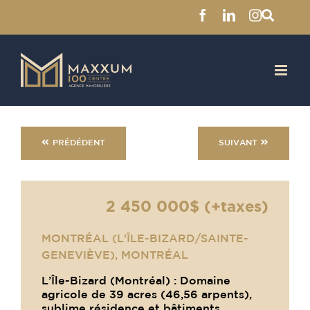
Facebook
LinkedIn
Instagra
Skip
to
content
PRÉDÉDENT
SUIVANT
2 450 000$ (+taxes)
MONTRÉAL (L'ÎLE-BIZARD/SAINTE-
GENEVIÈVE), MONTRÉAL
L’Île-Bizard (Montréal) : Domaine
agricole de 39 acres (46,56 arpents),
sublime résidence et bâtiments