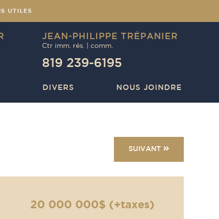
NS UTILES
R
JEAN-PHILIPPE TRÉPANIER
Ctr imm. rés. | comm.
819 239-6195
DIVERS
NOUS JOINDRE
SUIVANT
20 000 000$ (+taxes)