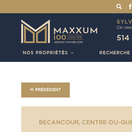
Skip
to
content
SYLV
Ctr imm
514
NOS PROPRIÉTÉS
RECHERCHE
PRÉDÉDENT
BÉCANCOUR, CENTRE-DU-QU