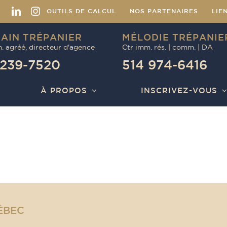
Facebook
LinkedIn
Instagram
OUTILS DE CALCUL
NOS PARTENAIRES
LIE
AIN TRÉPANIER
MÉLODIE TRÉPANIE
. agréé, directeur d'agence
Ctr imm. rés. | comm. | DA
 239-7520
514 974-6416
À PROPOS
INSCRIVEZ-VOUS
ÉBEC