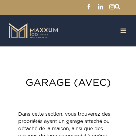
Facebook
LinkedIn
Instagra
Skip
to
content
GARAGE (AVEC)
Dans cette section, vous trouverez des
propriétés ayant un garage attaché ou
détaché de la maison, ainsi que des
garages de type commercial à opérer.