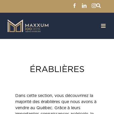
Facebook
LinkedIn
Instagra
Skip
to
content
ÉRABLIÈRES
Dans cette section, vous découvrirez la
majorité des érablières que nous avons à
vendre au Québec. Grâce à leurs
importantes connaissances acéricole, le