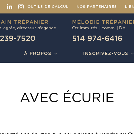
Facebook
LinkedIn
Instagram
OUTILS DE CALCUL
NOS PARTENAIRES
LIE
AIN TRÉPANIER
MÉLODIE TRÉPANIE
. agréé, directeur d'agence
Ctr imm. rés. | comm. | DA
 239-7520
514 974-6416
À PROPOS
INSCRIVEZ-VOUS
AVEC ÉCURIE