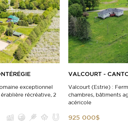
ONTÉRÉGIE
VALCOURT - CANTO
Domaine exceptionnel
Valcourt (Estrie) : Fer
érablière récréative, 2
chambres, bâtiments agri
acéricole
925 000$