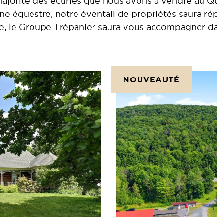
 majorité des écuries que nous avons à vendre au 
e équestre, notre éventail de propriétés saura ré
e, le Groupe Trépanier saura vous accompagner dan
NOUVEAUTÉ