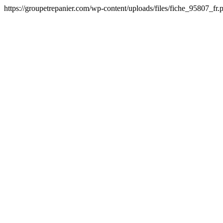
https://groupetrepanier.com/wp-content/uploads/files/fiche_95807_f