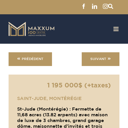
Facebook
LinkedIn
Instagra
Skip
to
content
PRÉDÉDENT
SUIVANT
1 195 000$ (+taxes)
SAINT-JUDE, MONTÉRÉGIE
St-Jude (Montérégie) : Fermette de
11,68 acres (13.82 arpents) avec maison
de luxe de 3 chambres, grand garage
dôme, maisonnette d’invités et trois